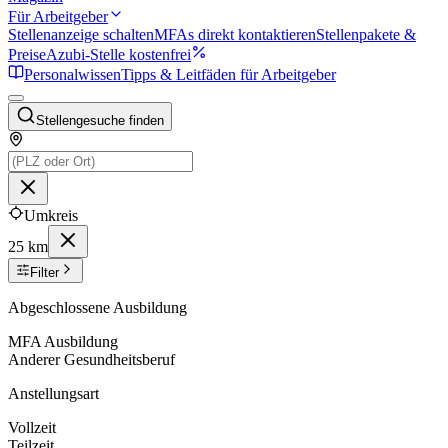
Für Arbeitgeber
Stellenanzeige schalten
MFAs direkt kontaktieren
Stellenpakete &
Preise
Azubi-Stelle kostenfrei
Personalwissen
Tipps & Leitfäden für Arbeitgeber
Stellengesuche finden
Umkreis
25 km
Filter
Abgeschlossene Ausbildung
MFA Ausbildung
Anderer Gesundheitsberuf
Anstellungsart
Vollzeit
Teilzeit