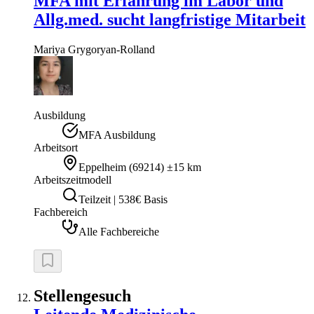
MFA mit Erfahrung im Labor und
Allg.med. sucht langfristige Mitarbeit
Mariya
Grygoryan-Rolland
Ausbildung
MFA Ausbildung
Arbeitsort
Eppelheim
(
69214
)
±15 km
Arbeitszeitmodell
Teilzeit | 538€ Basis
Fachbereich
Alle Fachbereiche
Stellengesuch