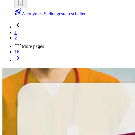
Anonymes Stellengesuch schalten
1
2
More pages
16