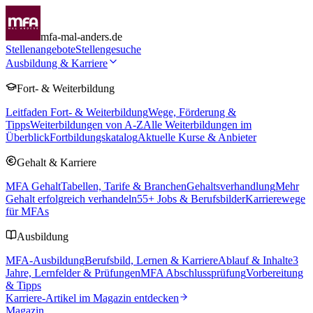
mfa-mal-anders.de
Stellenangebote
Stellengesuche
Ausbildung & Karriere
Fort- & Weiterbildung
Leitfaden Fort- & Weiterbildung
Wege, Förderung &
Tipps
Weiterbildungen von A-Z
Alle Weiterbildungen im
Überblick
Fortbildungskatalog
Aktuelle Kurse & Anbieter
Gehalt & Karriere
MFA Gehalt
Tabellen, Tarife & Branchen
Gehaltsverhandlung
Mehr
Gehalt erfolgreich verhandeln
55
+ Jobs & Berufsbilder
Karrierewege
für MFAs
Ausbildung
MFA-Ausbildung
Berufsbild, Lernen & Karriere
Ablauf & Inhalte
3
Jahre, Lernfelder & Prüfungen
MFA Abschlussprüfung
Vorbereitung
& Tipps
Karriere-Artikel im Magazin entdecken
Magazin