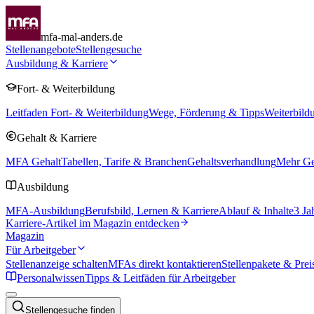
mfa-mal-anders.de
Stellenangebote
Stellengesuche
Ausbildung & Karriere
Fort- & Weiterbildung
Leitfaden Fort- & Weiterbildung
Wege, Förderung & Tipps
Weiterbild
Gehalt & Karriere
MFA Gehalt
Tabellen, Tarife & Branchen
Gehaltsverhandlung
Mehr Geh
Ausbildung
MFA-Ausbildung
Berufsbild, Lernen & Karriere
Ablauf & Inhalte
3 Ja
Karriere-Artikel im Magazin entdecken
Magazin
Für Arbeitgeber
Stellenanzeige schalten
MFAs direkt kontaktieren
Stellenpakete & Prei
Personalwissen
Tipps & Leitfäden für Arbeitgeber
Stellengesuche finden