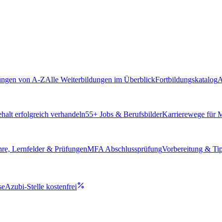
ungen von A-Z
Alle Weiterbildungen im Überblick
Fortbildungskatalog
A
alt erfolgreich verhandeln
55
+ Jobs & Berufsbilder
Karrierewege für
hre, Lernfelder & Prüfungen
MFA Abschlussprüfung
Vorbereitung & Ti
se
Azubi-Stelle kostenfrei