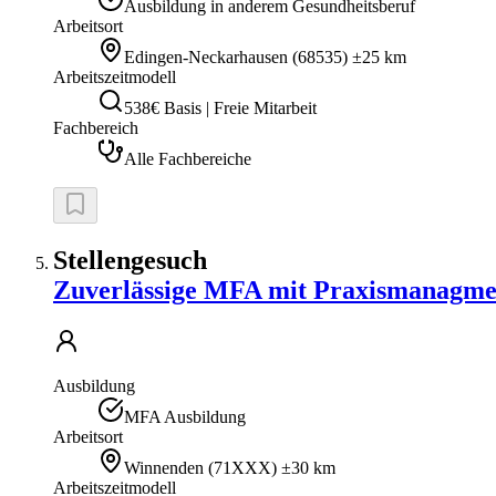
Ausbildung in anderem Gesundheitsberuf
Arbeitsort
Edingen-Neckarhausen
(
68535
)
±25 km
Arbeitszeitmodell
538€ Basis | Freie Mitarbeit
Fachbereich
Alle Fachbereiche
Stellengesuch
Zuverlässige MFA mit Praxismanagmen
Ausbildung
MFA Ausbildung
Arbeitsort
Winnenden
(
71XXX
)
±30 km
Arbeitszeitmodell