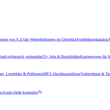
ungen von A-Z
Alle Weiterbildungen im Überblick
Fortbildungskatalog
A
alt erfolgreich verhandeln
55
+ Jobs & Berufsbilder
Karrierewege für
hre, Lernfelder & Prüfungen
MFA Abschlussprüfung
Vorbereitung & Ti
se
Azubi-Stelle kostenfrei