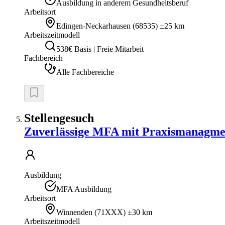
Ausbildung in anderem Gesundheitsberuf
Arbeitsort
Edingen-Neckarhausen
(
68535
)
±25 km
Arbeitszeitmodell
538€ Basis | Freie Mitarbeit
Fachbereich
Alle Fachbereiche
Stellengesuch
Zuverlässige MFA mit Praxismanagmen
Ausbildung
MFA Ausbildung
Arbeitsort
Winnenden
(
71XXX
)
±30 km
Arbeitszeitmodell