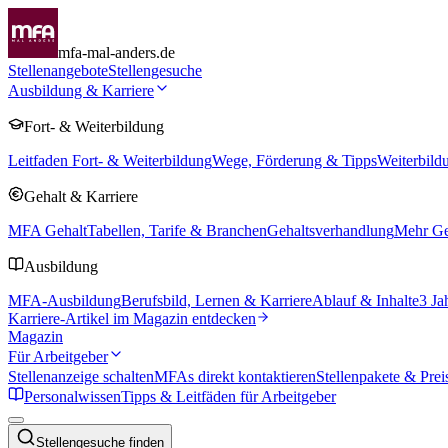
mfa-mal-anders.de
Stellenangebote
Stellengesuche
Ausbildung & Karriere
Fort- & Weiterbildung
Leitfaden Fort- & Weiterbildung
Wege, Förderung & Tipps
Weiterbild
Gehalt & Karriere
MFA Gehalt
Tabellen, Tarife & Branchen
Gehaltsverhandlung
Mehr Geh
Ausbildung
MFA-Ausbildung
Berufsbild, Lernen & Karriere
Ablauf & Inhalte
3 Ja
Karriere-Artikel im Magazin entdecken
Magazin
Für Arbeitgeber
Stellenanzeige schalten
MFAs direkt kontaktieren
Stellenpakete & Prei
Personalwissen
Tipps & Leitfäden für Arbeitgeber
Stellengesuche finden