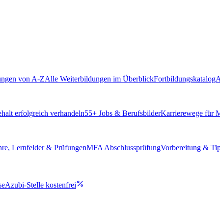
ungen von A-Z
Alle Weiterbildungen im Überblick
Fortbildungskatalog
A
alt erfolgreich verhandeln
55
+ Jobs & Berufsbilder
Karrierewege für
hre, Lernfelder & Prüfungen
MFA Abschlussprüfung
Vorbereitung & Ti
se
Azubi-Stelle kostenfrei