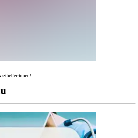
rzthelfer:innen!
au