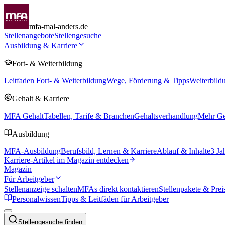
mfa-mal-anders.de
Stellenangebote
Stellengesuche
Ausbildung & Karriere
Fort- & Weiterbildung
Leitfaden Fort- & Weiterbildung
Wege, Förderung & Tipps
Weiterbild
Gehalt & Karriere
MFA Gehalt
Tabellen, Tarife & Branchen
Gehaltsverhandlung
Mehr Geh
Ausbildung
MFA-Ausbildung
Berufsbild, Lernen & Karriere
Ablauf & Inhalte
3 Ja
Karriere-Artikel im Magazin entdecken
Magazin
Für Arbeitgeber
Stellenanzeige schalten
MFAs direkt kontaktieren
Stellenpakete & Prei
Personalwissen
Tipps & Leitfäden für Arbeitgeber
Stellengesuche finden