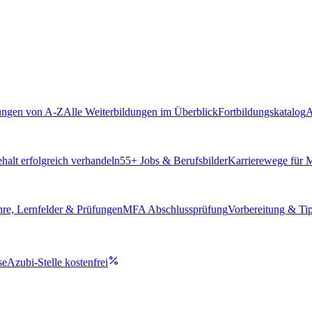
ungen von A-Z
Alle Weiterbildungen im Überblick
Fortbildungskatalog
A
alt erfolgreich verhandeln
55
+ Jobs & Berufsbilder
Karrierewege für
hre, Lernfelder & Prüfungen
MFA Abschlussprüfung
Vorbereitung & Ti
se
Azubi-Stelle kostenfrei