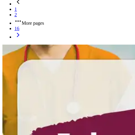
1
2
More pages
16