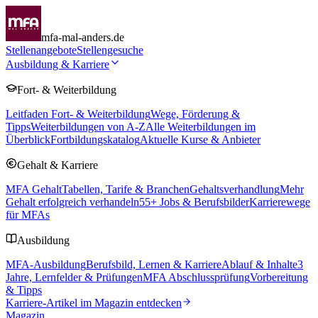
mfa-mal-anders.de
Stellenangebote
Stellengesuche
Ausbildung & Karriere
Fort- & Weiterbildung
Leitfaden Fort- & Weiterbildung
Wege, Förderung &
Tipps
Weiterbildungen von A-Z
Alle Weiterbildungen im
Überblick
Fortbildungskatalog
Aktuelle Kurse & Anbieter
Gehalt & Karriere
MFA Gehalt
Tabellen, Tarife & Branchen
Gehaltsverhandlung
Mehr
Gehalt erfolgreich verhandeln
55
+ Jobs & Berufsbilder
Karrierewege
für MFAs
Ausbildung
MFA-Ausbildung
Berufsbild, Lernen & Karriere
Ablauf & Inhalte
3
Jahre, Lernfelder & Prüfungen
MFA Abschlussprüfung
Vorbereitung
& Tipps
Karriere-Artikel im Magazin entdecken
Magazin