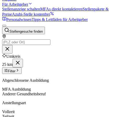
Für Arbeitgeber
Stellenanzeige schalten
MFAs direkt kontaktieren
Stellenpakete &
Preise
Azubi-Stelle kostenfrei
Personalwissen
Tipps & Leitfäden für Arbeitgeber
Stellengesuche finden
Umkreis
25 km
Filter
Abgeschlossene Ausbildung
MFA Ausbildung
Anderer Gesundheitsberuf
Anstellungsart
Vollzeit
Teilzeit