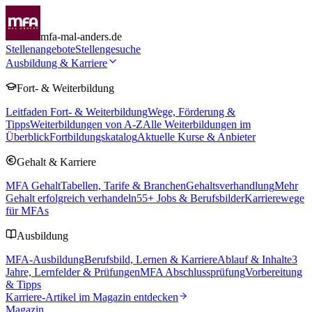
mfa-mal-anders.de
Stellenangebote
Stellengesuche
Ausbildung & Karriere
Fort- & Weiterbildung
Leitfaden Fort- & Weiterbildung
Wege, Förderung &
Tipps
Weiterbildungen von A-Z
Alle Weiterbildungen im
Überblick
Fortbildungskatalog
Aktuelle Kurse & Anbieter
Gehalt & Karriere
MFA Gehalt
Tabellen, Tarife & Branchen
Gehaltsverhandlung
Mehr
Gehalt erfolgreich verhandeln
55
+ Jobs & Berufsbilder
Karrierewege
für MFAs
Ausbildung
MFA-Ausbildung
Berufsbild, Lernen & Karriere
Ablauf & Inhalte
3
Jahre, Lernfelder & Prüfungen
MFA Abschlussprüfung
Vorbereitung
& Tipps
Karriere-Artikel im Magazin entdecken
Magazin