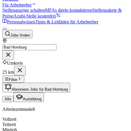
Für Arbeitgeber
Stellenanzeige schalten
MFAs direkt kontaktieren
Stellenpakete &
Preise
Azubi-Stelle kostenfrei
Personalwissen
Tipps & Leitfäden für Arbeitgeber
Jobs finden
Umkreis
25 km
Filter
Abonniere Jobs für Bad Homburg
Alle
Ausbildung
Arbeitszeitmodell
Vollzeit
Teilzeit
Minijob