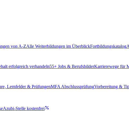
ungen von A-Z
Alle Weiterbildungen im Überblick
Fortbildungskatalog
A
alt erfolgreich verhandeln
55
+ Jobs & Berufsbilder
Karrierewege für
hre, Lernfelder & Prüfungen
MFA Abschlussprüfung
Vorbereitung & Ti
se
Azubi-Stelle kostenfrei