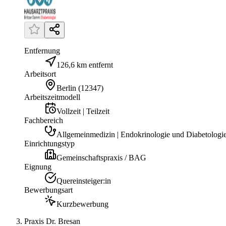
Entfernung
126,6 km entfernt
Arbeitsort
Berlin
(
12347
)
Arbeitszeitmodell
Vollzeit | Teilzeit
Fachbereich
Allgemeinmedizin | Endokrinologie und Diabetologie
Einrichtungstyp
Gemeinschaftspraxis / BAG
Eignung
Quereinsteiger:in
Bewerbungsart
Kurzbewerbung
Praxis Dr. Bresan