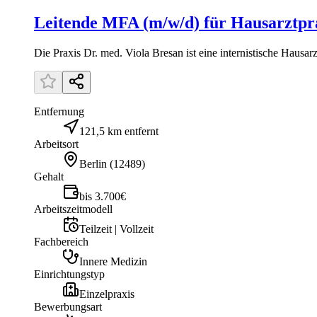
Leitende MFA (m/w/d) für Hausarztpra
Die Praxis Dr. med. Viola Bresan ist eine internistische Hausarz
Entfernung
121,5 km entfernt
Arbeitsort
Berlin
(
12489
)
Gehalt
bis 3.700€
Arbeitszeitmodell
Teilzeit | Vollzeit
Fachbereich
Innere Medizin
Einrichtungstyp
Einzelpraxis
Bewerbungsart