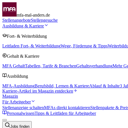
mfa-mal-anders.de
Stellenangebote
Stellengesuche
Ausbildung & Karriere
Fort- & Weiterbildung
Leitfaden Fort- & Weiterbildung
Wege, Förderung & Tipps
Weiterbild
Gehalt & Karriere
MFA Gehalt
Tabellen, Tarife & Branchen
Gehaltsverhandlung
Mehr Geh
Ausbildung
MFA-Ausbildung
Berufsbild, Lernen & Karriere
Ablauf & Inhalte
3 Ja
Karriere-Artikel im Magazin entdecken
Magazin
Für Arbeitgeber
Stellenanzeige schalten
MFAs direkt kontaktieren
Stellenpakete & Prei
Personalwissen
Tipps & Leitfäden für Arbeitgeber
Jobs finden