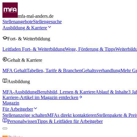
mfa-mal-anders.de
Stellenangebote
Stellengesuche
Ausbildung & Karriere
Fort- & Weiterbildung
Leitfaden Fort- & Weiterbildung
Wege, Förderung & Tipps
Weiterbild
Gehalt & Karriere
MFA Gehalt
Tabellen, Tarife & Branchen
Gehaltsverhandlung
Mehr Geh
Ausbildung
MFA-Ausbildung
Berufsbild, Lernen & Karriere
Ablauf & Inhalte
3 Ja
Karriere-Artikel im Magazin entdecken
Magazin
Für Arbeitgeber
Stellenanzeige schalten
MFAs direkt kontaktieren
Stellenpakete & Prei
Personalwissen
Tipps & Leitfäden für Arbeitgeber