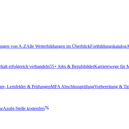
ungen von A-Z
Alle Weiterbildungen im Überblick
Fortbildungskatalog
A
alt erfolgreich verhandeln
55
+ Jobs & Berufsbilder
Karrierewege für
hre, Lernfelder & Prüfungen
MFA Abschlussprüfung
Vorbereitung & Ti
se
Azubi-Stelle kostenfrei