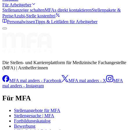
Für Arbeitgeber
Stellenanzeige schalten
MFAs direkt kontaktieren
Stellenpakete &
Preise
Azubi-Stelle kostenfrei
Personalwissen
Tipps & Leitfäden für Arbeitgeber
Die Stellen- und Karriereplattform für Medizinische Fachangestellte
(MFA) | Arzthelfer:innen
MFA mal anders - Facebook
MFA mal anders - X
MFA
mal anders - Instagram
Für MFA
Stellenangebote für MFA
Stellengesuche | MFA
Fortbildungskatalog
Bewerbung