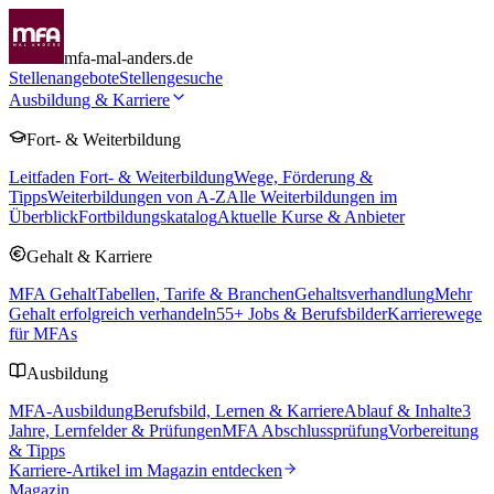
mfa-mal-anders.de
Stellenangebote
Stellengesuche
Ausbildung & Karriere
Fort- & Weiterbildung
Leitfaden Fort- & Weiterbildung
Wege, Förderung &
Tipps
Weiterbildungen von A-Z
Alle Weiterbildungen im
Überblick
Fortbildungskatalog
Aktuelle Kurse & Anbieter
Gehalt & Karriere
MFA Gehalt
Tabellen, Tarife & Branchen
Gehaltsverhandlung
Mehr
Gehalt erfolgreich verhandeln
55
+ Jobs & Berufsbilder
Karrierewege
für MFAs
Ausbildung
MFA-Ausbildung
Berufsbild, Lernen & Karriere
Ablauf & Inhalte
3
Jahre, Lernfelder & Prüfungen
MFA Abschlussprüfung
Vorbereitung
& Tipps
Karriere-Artikel im Magazin entdecken
Magazin