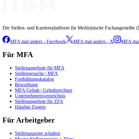
Die Stellen- und Karriereplattform für Medizinische Fachangestellte 
MFA mal anders - Facebook
MFA mal anders - X
MFA mal 
Für MFA
Stellenangebote für MFA
Stellengesuche | MFA
Fortbildungskatalog
Bewerbung
MFA Gehalt | Gehaltsrechner
Unternehmensverzeichnis
Stellenangebote für ZFA
Häufige Fragen
Für Arbeitgeber
Stellenanzeige schalten
Muster Stellenanzeige + Tipps