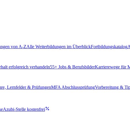
ungen von A-Z
Alle Weiterbildungen im Überblick
Fortbildungskatalog
A
alt erfolgreich verhandeln
55
+ Jobs & Berufsbilder
Karrierewege für
hre, Lernfelder & Prüfungen
MFA Abschlussprüfung
Vorbereitung & Ti
se
Azubi-Stelle kostenfrei