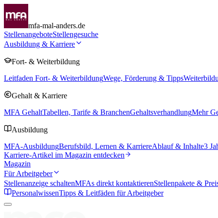
mfa-mal-anders.de
Stellenangebote
Stellengesuche
Ausbildung & Karriere
Fort- & Weiterbildung
Leitfaden Fort- & Weiterbildung
Wege, Förderung & Tipps
Weiterbild
Gehalt & Karriere
MFA Gehalt
Tabellen, Tarife & Branchen
Gehaltsverhandlung
Mehr Geh
Ausbildung
MFA-Ausbildung
Berufsbild, Lernen & Karriere
Ablauf & Inhalte
3 Ja
Karriere-Artikel im Magazin entdecken
Magazin
Für Arbeitgeber
Stellenanzeige schalten
MFAs direkt kontaktieren
Stellenpakete & Prei
Personalwissen
Tipps & Leitfäden für Arbeitgeber