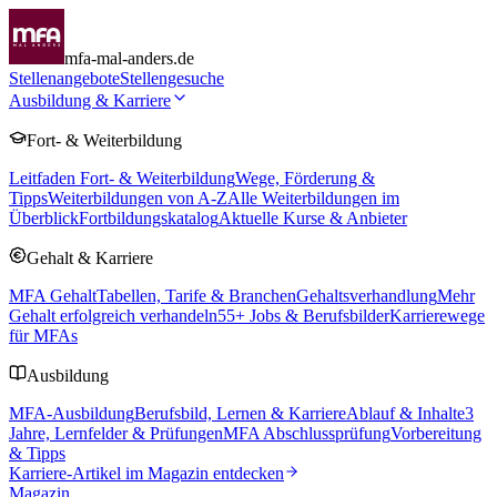
mfa-mal-anders.de
Stellenangebote
Stellengesuche
Ausbildung & Karriere
Fort- & Weiterbildung
Leitfaden Fort- & Weiterbildung
Wege, Förderung &
Tipps
Weiterbildungen von A-Z
Alle Weiterbildungen im
Überblick
Fortbildungskatalog
Aktuelle Kurse & Anbieter
Gehalt & Karriere
MFA Gehalt
Tabellen, Tarife & Branchen
Gehaltsverhandlung
Mehr
Gehalt erfolgreich verhandeln
55
+ Jobs & Berufsbilder
Karrierewege
für MFAs
Ausbildung
MFA-Ausbildung
Berufsbild, Lernen & Karriere
Ablauf & Inhalte
3
Jahre, Lernfelder & Prüfungen
MFA Abschlussprüfung
Vorbereitung
& Tipps
Karriere-Artikel im Magazin entdecken
Magazin