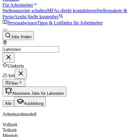
Für Arbeitgeber
Stellenanzeige schalten
MFAs direkt kontaktieren
Stellenpakete &
Preise
Azubi-Stelle kostenfrei
Personalwissen
Tipps & Leitfäden für Arbeitgeber
Jobs finden
Umkreis
25 km
Filter
Abonniere Jobs für Lahnstein
Alle
Ausbildung
Arbeitszeitmodell
Vollzeit
Teilzeit
Minijob