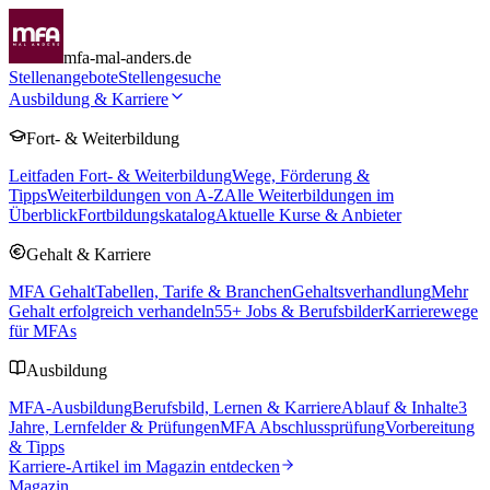
mfa-mal-anders.de
Stellenangebote
Stellengesuche
Ausbildung & Karriere
Fort- & Weiterbildung
Leitfaden Fort- & Weiterbildung
Wege, Förderung &
Tipps
Weiterbildungen von A-Z
Alle Weiterbildungen im
Überblick
Fortbildungskatalog
Aktuelle Kurse & Anbieter
Gehalt & Karriere
MFA Gehalt
Tabellen, Tarife & Branchen
Gehaltsverhandlung
Mehr
Gehalt erfolgreich verhandeln
55
+ Jobs & Berufsbilder
Karrierewege
für MFAs
Ausbildung
MFA-Ausbildung
Berufsbild, Lernen & Karriere
Ablauf & Inhalte
3
Jahre, Lernfelder & Prüfungen
MFA Abschlussprüfung
Vorbereitung
& Tipps
Karriere-Artikel im Magazin entdecken
Magazin