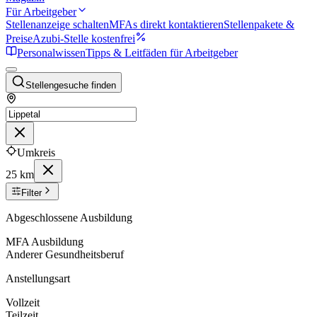
Für Arbeitgeber
Stellenanzeige schalten
MFAs direkt kontaktieren
Stellenpakete &
Preise
Azubi-Stelle kostenfrei
Personalwissen
Tipps & Leitfäden für Arbeitgeber
Stellengesuche finden
Umkreis
25 km
Filter
Abgeschlossene Ausbildung
MFA Ausbildung
Anderer Gesundheitsberuf
Anstellungsart
Vollzeit
Teilzeit