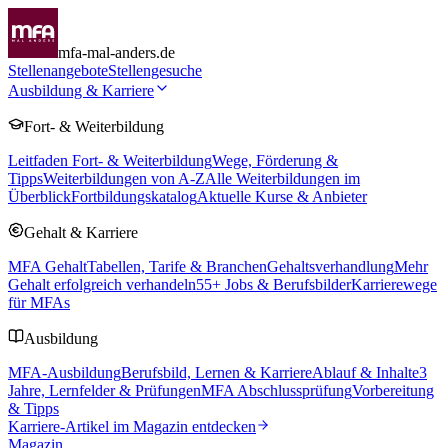
mfa-mal-anders.de
Stellenangebote
Stellengesuche
Ausbildung & Karriere
Fort- & Weiterbildung
Leitfaden Fort- & Weiterbildung
Wege, Förderung &
Tipps
Weiterbildungen von A-Z
Alle Weiterbildungen im
Überblick
Fortbildungskatalog
Aktuelle Kurse & Anbieter
Gehalt & Karriere
MFA Gehalt
Tabellen, Tarife & Branchen
Gehaltsverhandlung
Mehr
Gehalt erfolgreich verhandeln
55
+ Jobs & Berufsbilder
Karrierewege
für MFAs
Ausbildung
MFA-Ausbildung
Berufsbild, Lernen & Karriere
Ablauf & Inhalte
3
Jahre, Lernfelder & Prüfungen
MFA Abschlussprüfung
Vorbereitung
& Tipps
Karriere-Artikel im Magazin entdecken
Magazin