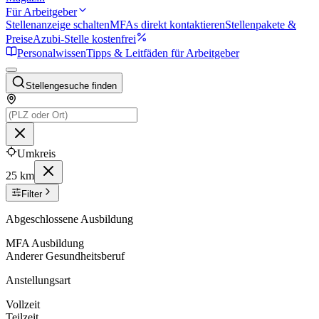
Für Arbeitgeber
Stellenanzeige schalten
MFAs direkt kontaktieren
Stellenpakete &
Preise
Azubi-Stelle kostenfrei
Personalwissen
Tipps & Leitfäden für Arbeitgeber
Stellengesuche finden
Umkreis
25 km
Filter
Abgeschlossene Ausbildung
MFA Ausbildung
Anderer Gesundheitsberuf
Anstellungsart
Vollzeit
Teilzeit