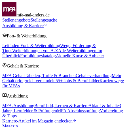
mfa-mal-anders.de
Stellenangebote
Stellengesuche
Ausbildung & Karriere
Fort- & Weiterbildung
Leitfaden Fort- & Weiterbildung
Wege, Förderung &
Tipps
Weiterbildungen von A-Z
Alle Weiterbildungen im
Überblick
Fortbildungskatalog
Aktuelle Kurse & Anbieter
Gehalt & Karriere
MFA Gehalt
Tabellen, Tarife & Branchen
Gehaltsverhandlung
Mehr
Gehalt erfolgreich verhandeln
55
+ Jobs & Berufsbilder
Karrierewege
für MFAs
Ausbildung
MFA-Ausbildung
Berufsbild, Lernen & Karriere
Ablauf & Inhalte
3
Jahre, Lernfelder & Prüfungen
MFA Abschlussprüfung
Vorbereitung
& Tipps
Karriere-Artikel im Magazin entdecken
Magazin