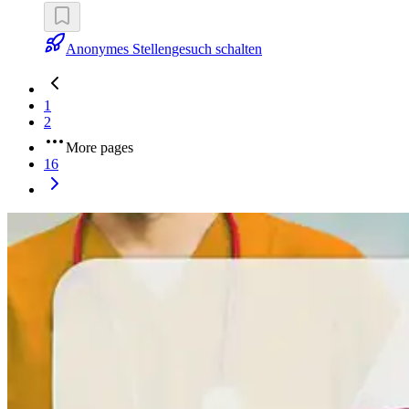
Anonymes Stellengesuch schalten
1
2
More pages
16