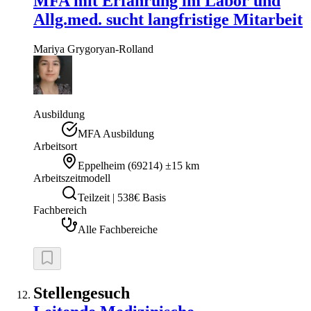
MFA mit Erfahrung im Labor und
Allg.med. sucht langfristige Mitarbeit
Mariya
Grygoryan-Rolland
Ausbildung
MFA Ausbildung
Arbeitsort
Eppelheim
(
69214
)
±15 km
Arbeitszeitmodell
Teilzeit | 538€ Basis
Fachbereich
Alle Fachbereiche
Stellengesuch