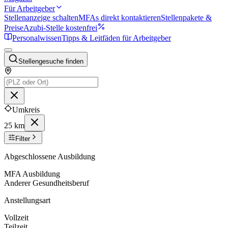
Für Arbeitgeber
Stellenanzeige schalten
MFAs direkt kontaktieren
Stellenpakete &
Preise
Azubi-Stelle kostenfrei
Personalwissen
Tipps & Leitfäden für Arbeitgeber
Stellengesuche finden
Umkreis
25 km
Filter
Abgeschlossene Ausbildung
MFA Ausbildung
Anderer Gesundheitsberuf
Anstellungsart
Vollzeit
Teilzeit