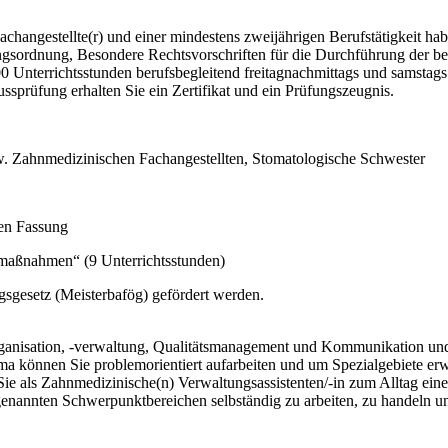
changestellte(r) und einer mindestens zweijährigen Berufstätigkeit ha
dungsordnung, Besondere Rechtsvorschriften für die Durchführung der 
errichtsstunden berufsbegleitend freitagnachmittags und samstags gan
prüfung erhalten Sie ein Zertifikat und ein Prüfungszeugnis.
w. Zahnmedizinischen Fachangestellten, Stomatologische Schwester
den Fassung
maßnahmen“ (9 Unterrichtsstunden)
sgesetz (Meisterbafög) gefördert werden.
sorganisation, -verwaltung, Qualitätsmanagement und Kommunikation un
können Sie problemorientiert aufarbeiten und um Spezialgebiete erwe
Sie als Zahnmedizinische(n) Verwaltungsassistenten/-in zum Alltag ein
 genannten Schwerpunktbereichen selbständig zu arbeiten, zu handeln un