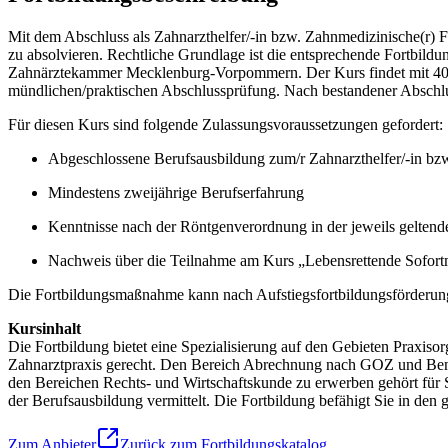
Mit dem Abschluss als Zahnarzthelfer/-in bzw. Zahnmedizinische(r) Fa
zu absolvieren. Rechtliche Grundlage ist die entsprechende Fortbil
Zahnärztekammer Mecklenburg-Vorpommern. Der Kurs findet mit 400 Unt
mündlichen/praktischen Abschlussprüfung. Nach bestandener Abschluss
Für diesen Kurs sind folgende Zulassungsvoraussetzungen gefordert:
Abgeschlossene Berufsausbildung zum/r Zahnarzthelfer/-in bz
Mindestens zweijährige Berufserfahrung
Kenntnisse nach der Röntgenverordnung in der jeweils gelten
Nachweis über die Teilnahme am Kurs „Lebensrettende Sofort
Die Fortbildungsmaßnahme kann nach Aufstiegsfortbildungsförderung
Kursinhalt
Die Fortbildung bietet eine Spezialisierung auf den Gebieten Praxi
Zahnarztpraxis gerecht. Den Bereich Abrechnung nach GOZ und Bema 
den Bereichen Rechts- und Wirtschaftskunde zu erwerben gehört für 
der Berufsausbildung vermittelt. Die Fortbildung befähigt Sie in den
Zum Anbieter
Zurück zum Fortbildungskatalog