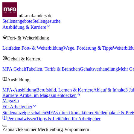
mfa-mal-anders.de
Stellenangebote
Stellengesuche
Ausbildung & Karriere
Fort- & Weiterbildung
Leitfaden Fort- & Weiterbildung
Wege, Förderung & Tipps
Weiterbild
Gehalt & Karriere
MFA Gehalt
Tabellen, Tarife & Branchen
Gehaltsverhandlung
Mehr Geh
Ausbildung
MFA-Ausbildung
Berufsbild, Lernen & Karriere
Ablauf & Inhalte
3 Ja
Karriere-Artikel im Magazin entdecken
Magazin
Für Arbeitgeber
Stellenanzeige schalten
MFAs direkt kontaktieren
Stellenpakete & Prei
Personalwissen
Tipps & Leitfäden für Arbeitgeber
Zahnärztekammer Mecklenburg-Vorpommern