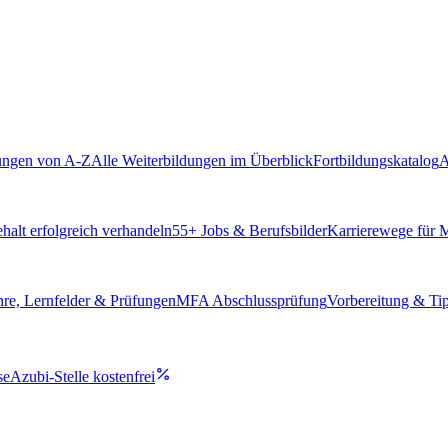
ungen von A-Z
Alle Weiterbildungen im Überblick
Fortbildungskatalog
A
alt erfolgreich verhandeln
55
+ Jobs & Berufsbilder
Karrierewege für
hre, Lernfelder & Prüfungen
MFA Abschlussprüfung
Vorbereitung & Ti
se
Azubi-Stelle kostenfrei