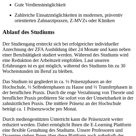
Gute Verdienstmöglichkeit
Zahlreiche Einsatzmöglichkeiten in modernen, präventiv
orientierten Zahnarztpraxen, Z-MVZs oder Kliniken
Ablauf des Studiums
Der Studiengang erstreckt sich bei erfolgreicher individueller
Anrechnung der ZFA Ausbildung über 24 Monate und kann neben
einer Berufstätigkeit studiert werden. Während des Studiums wird
eine Reduktion der Arbeitszeit empfohlen. Laut unseren
Erfahrungen ist es gut möglich, während des Studiums bis zu 30
Wochenstunden im Beruf zu bleiben.
Das Studium ist gegliedert in ca. ⅓ Präsenzphasen an der
Hochschule, ⅓ Selbstlernphasen zu Hause und ⅓ Transferphasen in
der beruflichen Praxis. Durch die enge Verzahnung von Theorie und
beruflicher Praxis profitieren Sie sofort von der Umsetzbarkeit in der
zahnärztlichen Praxis. Die mittlere Präsenz an der Hochschule
beträgt ca. 1 Präsenzwoche pro Monat.
Durch mediengestützten Unterricht kann die Präsenzzeit weiter
reduziert werden. Dabei ermöglicht Ihnen die E-Learning Plattform
eine flexible Gestaltung des Studiums. Unsere Professoren und
Dozenten stehen Ihnen über diese Plattform auch außerhalb der