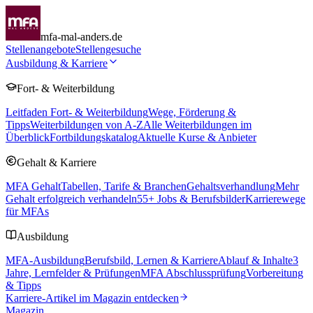
mfa-mal-anders.de
Stellenangebote
Stellengesuche
Ausbildung & Karriere
Fort- & Weiterbildung
Leitfaden Fort- & Weiterbildung
Wege, Förderung &
Tipps
Weiterbildungen von A-Z
Alle Weiterbildungen im
Überblick
Fortbildungskatalog
Aktuelle Kurse & Anbieter
Gehalt & Karriere
MFA Gehalt
Tabellen, Tarife & Branchen
Gehaltsverhandlung
Mehr
Gehalt erfolgreich verhandeln
55
+ Jobs & Berufsbilder
Karrierewege
für MFAs
Ausbildung
MFA-Ausbildung
Berufsbild, Lernen & Karriere
Ablauf & Inhalte
3
Jahre, Lernfelder & Prüfungen
MFA Abschlussprüfung
Vorbereitung
& Tipps
Karriere-Artikel im Magazin entdecken
Magazin