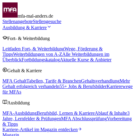
mfa-mal-anders.de
Stellenangebote
Stellengesuche
Ausbildung & Karriere
Fort- & Weiterbildung
Leitfaden Fort- & Weiterbildung
Wege, Förderung &
Tipps
Weiterbildungen von A-Z
Alle Weiterbildungen im
Überblick
Fortbildungskatalog
Aktuelle Kurse & Anbieter
Gehalt & Karriere
MFA Gehalt
Tabellen, Tarife & Branchen
Gehaltsverhandlung
Mehr
Gehalt erfolgreich verhandeln
55
+ Jobs & Berufsbilder
Karrierewege
für MFAs
Ausbildung
MFA-Ausbildung
Berufsbild, Lernen & Karriere
Ablauf & Inhalte
3
Jahre, Lernfelder & Prüfungen
MFA Abschlussprüfung
Vorbereitung
& Tipps
Karriere-Artikel im Magazin entdecken
Magazin