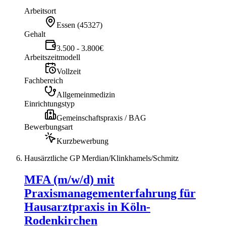
Arbeitsort
Essen
(
45327
)
Gehalt
3.500 - 3.800€
Arbeitszeitmodell
Vollzeit
Fachbereich
Allgemeinmedizin
Einrichtungstyp
Gemeinschaftspraxis / BAG
Bewerbungsart
Kurzbewerbung
Hausärztliche GP Merdian/Klinkhamels/Schmitz
MFA (m/w/d) mit
Praxismanagementerfahrung für
Hausarztpraxis in Köln-
Rodenkirchen