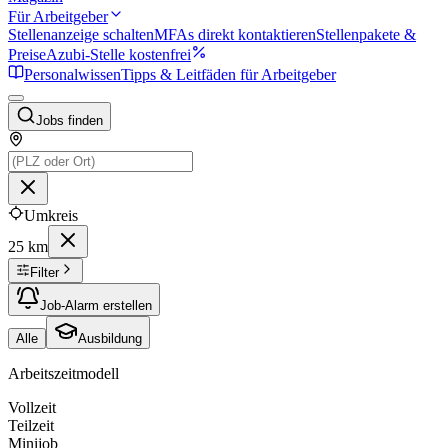
Für Arbeitgeber
Stellenanzeige schalten
MFAs direkt kontaktieren
Stellenpakete &
Preise
Azubi-Stelle kostenfrei
Personalwissen
Tipps & Leitfäden für Arbeitgeber
Jobs finden
Umkreis
25 km
Filter
Job-Alarm erstellen
Alle
Ausbildung
Arbeitszeitmodell
Vollzeit
Teilzeit
Minijob