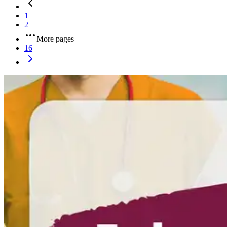
1
2
More pages
16