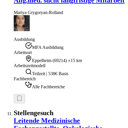
Allg.med. sucht langfristige Mitarbeit
Mariya
Grygoryan-Rolland
Ausbildung
MFA Ausbildung
Arbeitsort
Eppelheim
(
69214
)
±15 km
Arbeitszeitmodell
Teilzeit | 538€ Basis
Fachbereich
Alle Fachbereiche
Stellengesuch
Leitende Medizinische