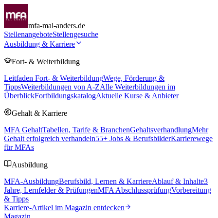
mfa-mal-anders.de
Stellenangebote
Stellengesuche
Ausbildung & Karriere
Fort- & Weiterbildung
Leitfaden Fort- & Weiterbildung
Wege, Förderung &
Tipps
Weiterbildungen von A-Z
Alle Weiterbildungen im
Überblick
Fortbildungskatalog
Aktuelle Kurse & Anbieter
Gehalt & Karriere
MFA Gehalt
Tabellen, Tarife & Branchen
Gehaltsverhandlung
Mehr
Gehalt erfolgreich verhandeln
55
+ Jobs & Berufsbilder
Karrierewege
für MFAs
Ausbildung
MFA-Ausbildung
Berufsbild, Lernen & Karriere
Ablauf & Inhalte
3
Jahre, Lernfelder & Prüfungen
MFA Abschlussprüfung
Vorbereitung
& Tipps
Karriere-Artikel im Magazin entdecken
Magazin