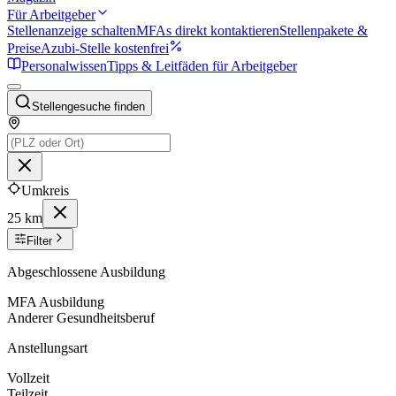
Für Arbeitgeber
Stellenanzeige schalten
MFAs direkt kontaktieren
Stellenpakete &
Preise
Azubi-Stelle kostenfrei
Personalwissen
Tipps & Leitfäden für Arbeitgeber
Stellengesuche finden
Umkreis
25 km
Filter
Abgeschlossene Ausbildung
MFA Ausbildung
Anderer Gesundheitsberuf
Anstellungsart
Vollzeit
Teilzeit