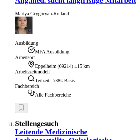
Allg.med. sucht langfristige Mitarbeit
Mariya
Grygoryan-Rolland
Ausbildung
MFA Ausbildung
Arbeitsort
Eppelheim
(
69214
)
±15 km
Arbeitszeitmodell
Teilzeit | 538€ Basis
Fachbereich
Alle Fachbereiche
Stellengesuch
Leitende Medizinische