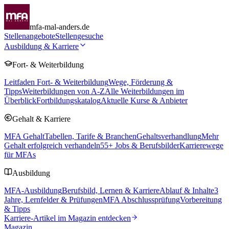
mfa-mal-anders.de
Stellenangebote
Stellengesuche
Ausbildung & Karriere
Fort- & Weiterbildung
Leitfaden Fort- & Weiterbildung
Wege, Förderung &
Tipps
Weiterbildungen von A-Z
Alle Weiterbildungen im
Überblick
Fortbildungskatalog
Aktuelle Kurse & Anbieter
Gehalt & Karriere
MFA Gehalt
Tabellen, Tarife & Branchen
Gehaltsverhandlung
Mehr
Gehalt erfolgreich verhandeln
55
+ Jobs & Berufsbilder
Karrierewege
für MFAs
Ausbildung
MFA-Ausbildung
Berufsbild, Lernen & Karriere
Ablauf & Inhalte
3
Jahre, Lernfelder & Prüfungen
MFA Abschlussprüfung
Vorbereitung
& Tipps
Karriere-Artikel im Magazin entdecken
Magazin