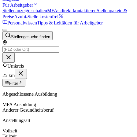
Für Arbeitgeber
Stellenanzeige schalten
MFAs direkt kontaktieren
Stellenpakete &
Preise
Azubi-Stelle kostenfrei
Personalwissen
Tipps & Leitfäden für Arbeitgeber
Stellengesuche finden
Umkreis
25 km
Filter
Abgeschlossene Ausbildung
MFA Ausbildung
Anderer Gesundheitsberuf
Anstellungsart
Vollzeit
Teilzeit