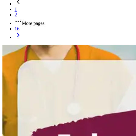
1
2
More pages
16