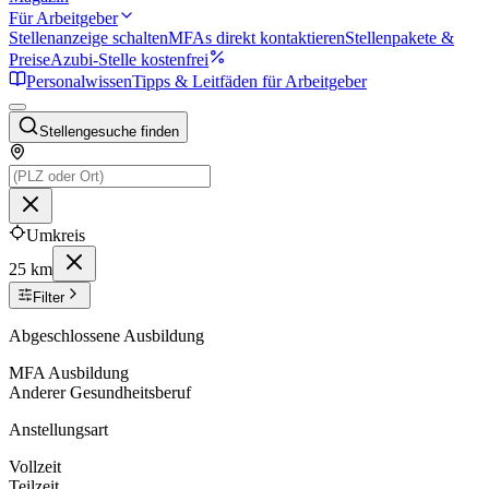
Für Arbeitgeber
Stellenanzeige schalten
MFAs direkt kontaktieren
Stellenpakete &
Preise
Azubi-Stelle kostenfrei
Personalwissen
Tipps & Leitfäden für Arbeitgeber
Stellengesuche finden
Umkreis
25 km
Filter
Abgeschlossene Ausbildung
MFA Ausbildung
Anderer Gesundheitsberuf
Anstellungsart
Vollzeit
Teilzeit