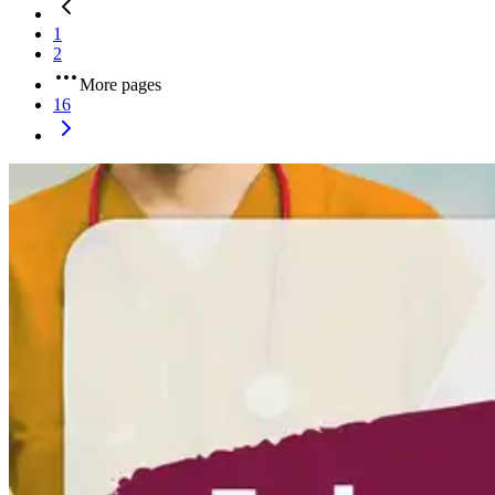
1
2
More pages
16