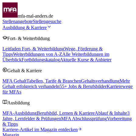
mfa-mal-anders.de
Stellenangebote
Stellengesuche
Ausbildung & Karriere
Fort- & Weiterbildung
Leitfaden Fort- & Weiterbildung
Wege, Förderung &
Tipps
Weiterbildungen von A-Z
Alle Weiterbildungen im
Überblick
Fortbildungskatalog
Aktuelle Kurse & Anbieter
Gehalt & Karriere
MFA Gehalt
Tabellen, Tarife & Branchen
Gehaltsverhandlung
Mehr
Gehalt erfolgreich verhandeln
55
+ Jobs & Berufsbilder
Karrierewege
für MFAs
Ausbildung
MFA-Ausbildung
Berufsbild, Lernen & Karriere
Ablauf & Inhalte
3
Jahre, Lernfelder & Prüfungen
MFA Abschlussprüfung
Vorbereitung
& Tipps
Karriere-Artikel im Magazin entdecken
Magazin