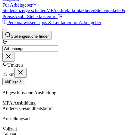
Für Arbeitgeber
Stellenanzeige schalten
MFAs direkt kontaktieren
Stellenpakete &
Preise
Azubi-Stelle kostenfrei
Personalwissen
Tipps & Leitfäden für Arbeitgeber
Stellengesuche finden
Umkreis
25 km
Filter
Abgeschlossene Ausbildung
MFA Ausbildung
Anderer Gesundheitsberuf
Anstellungsart
Vollzeit
Teilzeit