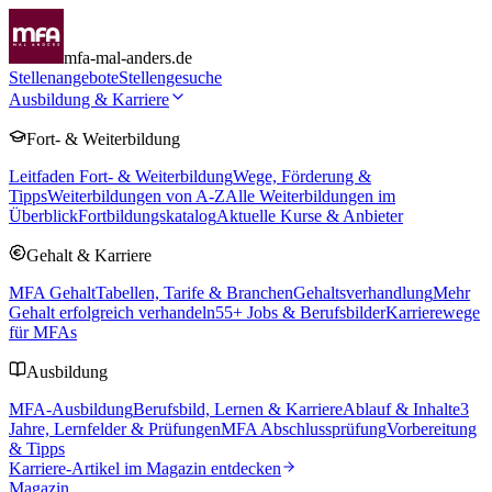
mfa-mal-anders.de
Stellenangebote
Stellengesuche
Ausbildung & Karriere
Fort- & Weiterbildung
Leitfaden Fort- & Weiterbildung
Wege, Förderung &
Tipps
Weiterbildungen von A-Z
Alle Weiterbildungen im
Überblick
Fortbildungskatalog
Aktuelle Kurse & Anbieter
Gehalt & Karriere
MFA Gehalt
Tabellen, Tarife & Branchen
Gehaltsverhandlung
Mehr
Gehalt erfolgreich verhandeln
55
+ Jobs & Berufsbilder
Karrierewege
für MFAs
Ausbildung
MFA-Ausbildung
Berufsbild, Lernen & Karriere
Ablauf & Inhalte
3
Jahre, Lernfelder & Prüfungen
MFA Abschlussprüfung
Vorbereitung
& Tipps
Karriere-Artikel im Magazin entdecken
Magazin