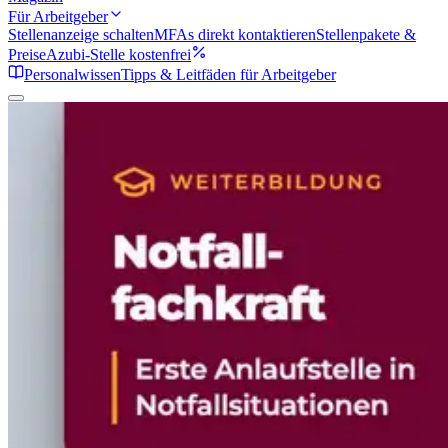
Für Arbeitgeber
Stellenanzeige schalten
MFAs direkt kontaktieren
Stellenpakete &
Preise
Azubi-Stelle kostenfrei
Personalwissen
Tipps & Leitfäden für Arbeitgeber