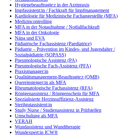
Hygienebeauftragte:r in der Arztpraxis
Impfassistent:in / Fachkraft für Impfmanagement
Kardiologie für Medizinische Fachangestellte (MFA)
Medizincontrolling
MFA in der Notaufnahme / Notfallfachkraft
MFA in der Onkologie
Näpa und EVA
Pädiatrische Fachassistenz (Paediatrice)
Pädiatrie – Prävention im Kindes- und Jugendalter /
Sozialpädiatrie (SOPASS)
Pneumologische Assistenz (PA)
Pneumologische Fach-Assistenz (PFA)
Praxismanager:in
Qualitätsmanagement-Beauftragte:r (QMB)
Quereinsteiger:in als MFA
Rheumatologische Fachassistenz (RFA)
Röntgenassistenz / Röntgenschein für MFA
Spezialisierte Herzinsuffizienz-Assistenz
Sterilgutassistent:in
Study Nurse / Studienassistenz in Prüfstellen
Umschulung als MFA
VERAH
Wundassistenz und Wundtherapie
Wundexpert:in ICW®