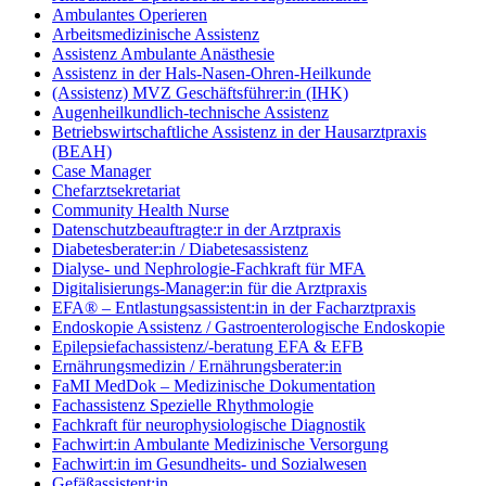
Ambulantes Operieren
Arbeitsmedizinische Assistenz
Assistenz Ambulante Anästhesie
Assistenz in der Hals-Nasen-Ohren-Heilkunde
(Assistenz) MVZ Geschäftsführer:in (IHK)
Augenheilkundlich-technische Assistenz
Betriebswirtschaftliche Assistenz in der Hausarztpraxis
(BEAH)
Case Manager
Chefarztsekretariat
Community Health Nurse
Datenschutzbeauftragte:r in der Arztpraxis
Diabetesberater:in / Diabetesassistenz
Dialyse- und Nephrologie-Fachkraft für MFA
Digitalisierungs-Manager:in für die Arztpraxis
EFA® – Entlastungsassistent:in in der Facharztpraxis
Endoskopie Assistenz / Gastroenterologische Endoskopie
Epilepsiefachassistenz/-beratung EFA & EFB
Ernährungsmedizin / Ernährungsberater:in
FaMI MedDok – Medizinische Dokumentation
Fachassistenz Spezielle Rhythmologie
Fachkraft für neurophysiologische Diagnostik
Fachwirt:in Ambulante Medizinische Versorgung
Fachwirt:in im Gesundheits- und Sozialwesen
Gefäßassistent:in