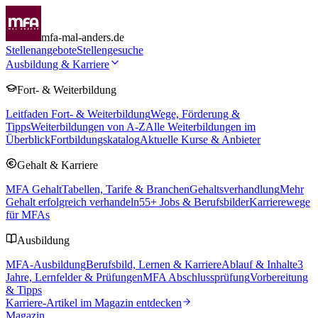
mfa-mal-anders.de
Stellenangebote
Stellengesuche
Ausbildung & Karriere
Fort- & Weiterbildung
Leitfaden Fort- & Weiterbildung
Wege, Förderung &
Tipps
Weiterbildungen von A-Z
Alle Weiterbildungen im
Überblick
Fortbildungskatalog
Aktuelle Kurse & Anbieter
Gehalt & Karriere
MFA Gehalt
Tabellen, Tarife & Branchen
Gehaltsverhandlung
Mehr
Gehalt erfolgreich verhandeln
55
+ Jobs & Berufsbilder
Karrierewege
für MFAs
Ausbildung
MFA-Ausbildung
Berufsbild, Lernen & Karriere
Ablauf & Inhalte
3
Jahre, Lernfelder & Prüfungen
MFA Abschlussprüfung
Vorbereitung
& Tipps
Karriere-Artikel im Magazin entdecken
Magazin