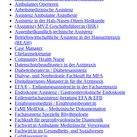
Ambulantes Operieren
Arbeitsmedizinische Assistenz
Assistenz Ambulante Anästhesie
Assistenz in der Hals-Nasen-Ohren-Heilkunde
(Assistenz) MVZ Geschäftsführer:in (IHK)
Augenheilkundlich-technische Assistenz
Betriebswirtschaftliche Assistenz in der Hausarztpraxis
(BEAH)
Case Manager
Chefarztsekretariat
Community Health Nurse
Datenschutzbeauftragte:r in der Arztpraxis
Diabetesberater:in / Diabetesassistenz
Dialyse- und Nephrologie-Fachkraft für MFA
Digitalisierungs-Manager:in für die Arztpraxis
EFA® – Entlastungsassistent:in in der Facharztpraxis
Endoskopie Assistenz / Gastroenterologische Endoskopie
Epilepsiefachassistenz/-beratung EFA & EFB
Ernährungsmedizin / Ernährungsberater:in
FaMI MedDok – Medizinische Dokumentation
Fachassistenz Spezielle Rhythmologie
Fachkraft für neurophysiologische Diagnostik
Fachwirt:in Ambulante Medizinische Versorgung
Fachwirt:in im Gesundheits- und Sozialwesen
Gefäßassistent:in