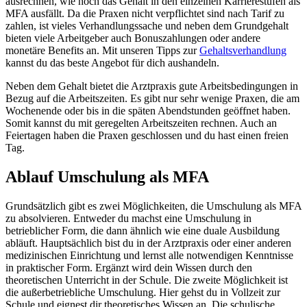
ausrechnen, wie hoch das Gehalt in den einzelnen Karrierestufen als
MFA ausfällt. Da die Praxen nicht verpflichtet sind nach Tarif zu
zahlen, ist vieles Verhandlungssache und neben dem Grundgehalt
bieten viele Arbeitgeber auch Bonuszahlungen oder andere
monetäre Benefits an. Mit unseren Tipps zur
Gehaltsverhandlung
kannst du das beste Angebot für dich aushandeln.
Neben dem Gehalt bietet die Arztpraxis gute Arbeitsbedingungen in
Bezug auf die Arbeitszeiten. Es gibt nur sehr wenige Praxen, die am
Wochenende oder bis in die späten Abendstunden geöffnet haben.
Somit kannst du mit geregelten Arbeitszeiten rechnen. Auch an
Feiertagen haben die Praxen geschlossen und du hast einen freien
Tag.
Ablauf Umschulung als MFA
Grundsätzlich gibt es zwei Möglichkeiten, die Umschulung als MFA
zu absolvieren. Entweder du machst eine Umschulung in
betrieblicher Form, die dann ähnlich wie eine duale Ausbildung
abläuft. Hauptsächlich bist du in der Arztpraxis oder einer anderen
medizinischen Einrichtung und lernst alle notwendigen Kenntnisse
in praktischer Form. Ergänzt wird dein Wissen durch den
theoretischen Unterricht in der Schule. Die zweite Möglichkeit ist
die außerbetriebliche Umschulung. Hier gehst du in Vollzeit zur
Schule und eignest dir theoretisches Wissen an. Die schulische