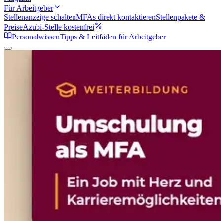
Für Arbeitgeber
Stellenanzeige schalten
MFAs direkt kontaktieren
Stellenpakete &
Preise
Azubi-Stelle kostenfrei
Personalwissen
Tipps & Leitfäden für Arbeitgeber