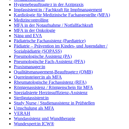
Hygienebeauftragte:r in der Arztpraxis
Impfassistent:in / Fachkraft für Impfmanagement
Kardiologie für Medizinische Fachangestellte (MFA)
Medizincontrolling
MFA in der Notaufnahme / Notfallfachkraft
MFA in der Onkologie
Näpa und EVA
Pädiatrische Fachassistenz (Paediatrice)
Pädiatrie – Prävention im Kindes- und Jugendalter /
Sozialpädiatrie (SOPASS)
Pneumologische Assistenz (PA)
Pneumologische Fach-Assistenz (PFA)
Praxismanager:in
Qualitätsmanagement-Beauftragte:r (QMB)
Quereinsteiger:in als MFA
Rheumatologische Fachassistenz (RFA)
Röntgenassistenz / Röntgenschein für MFA
Spezialisierte Herzinsuffizienz-Assistenz
Sterilgutassistent:in
Study Nurse / Studienassistenz in Prüfstellen
Umschulung als MFA
VERAH
Wundassistenz und Wundtherapie
Wundexpert:in ICW®