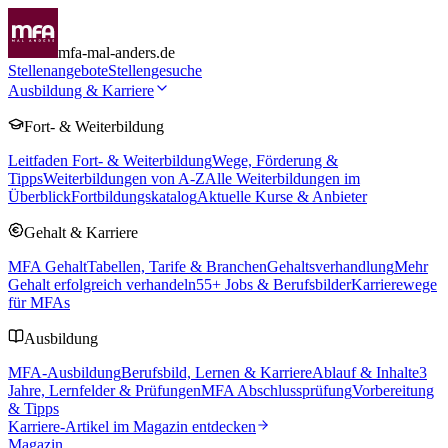
mfa-mal-anders.de
Stellenangebote
Stellengesuche
Ausbildung & Karriere
Fort- & Weiterbildung
Leitfaden Fort- & Weiterbildung
Wege, Förderung &
Tipps
Weiterbildungen von A-Z
Alle Weiterbildungen im
Überblick
Fortbildungskatalog
Aktuelle Kurse & Anbieter
Gehalt & Karriere
MFA Gehalt
Tabellen, Tarife & Branchen
Gehaltsverhandlung
Mehr
Gehalt erfolgreich verhandeln
55
+ Jobs & Berufsbilder
Karrierewege
für MFAs
Ausbildung
MFA-Ausbildung
Berufsbild, Lernen & Karriere
Ablauf & Inhalte
3
Jahre, Lernfelder & Prüfungen
MFA Abschlussprüfung
Vorbereitung
& Tipps
Karriere-Artikel im Magazin entdecken
Magazin