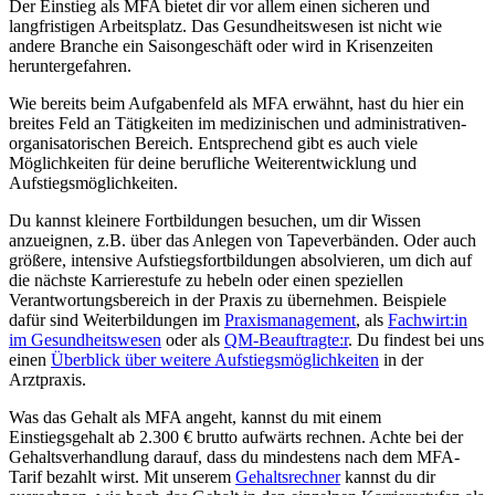
Der Einstieg als MFA bietet dir vor allem einen sicheren und
langfristigen Arbeitsplatz. Das Gesundheitswesen ist nicht wie
andere Branche ein Saisongeschäft oder wird in Krisenzeiten
heruntergefahren.
Wie bereits beim Aufgabenfeld als MFA erwähnt, hast du hier ein
breites Feld an Tätigkeiten im medizinischen und administrativen-
organisatorischen Bereich. Entsprechend gibt es auch viele
Möglichkeiten für deine berufliche Weiterentwicklung und
Aufstiegsmöglichkeiten.
Du kannst kleinere Fortbildungen besuchen, um dir Wissen
anzueignen, z.B. über das Anlegen von Tapeverbänden. Oder auch
größere, intensive Aufstiegsfortbildungen absolvieren, um dich auf
die nächste Karrierestufe zu hebeln oder einen speziellen
Verantwortungsbereich in der Praxis zu übernehmen. Beispiele
dafür sind Weiterbildungen im
Praxismanagement
, als
Fachwirt:in
im Gesundheitswesen
oder als
QM-Beauftragte:r
. Du findest bei uns
einen
Überblick über weitere Aufstiegsmöglichkeiten
in der
Arztpraxis.
Was das Gehalt als MFA angeht, kannst du mit einem
Einstiegsgehalt ab 2.300 € brutto aufwärts rechnen. Achte bei der
Gehaltsverhandlung darauf, dass du mindestens nach dem MFA-
Tarif bezahlt wirst. Mit unserem
Gehaltsrechner
kannst du dir