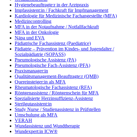
Hygienebeauftragte:r in der Arztpraxis
Impfassistent:in / Fachkraft für Impfmanagement
Kardiologie für Medizinische Fachangestellte (MFA)
Medizincontrolling
MFA in der Notaufnahme / Notfallfachkraft
MFA in der Onkologie
Näpa und EVA
Pädiatrische Fachassistenz (Paediatrice)
Pädiatrie – Prävention im Kindes- und Jugendalter /
Sozialpädiatrie (SOPASS)
Pneumologische Assistenz (PA)
Pneumologische Fach-Assistenz (PFA)
Praxismanager:in
Qualitätsmanagement-Beauftragte:r (QMB)
Quereinsteiger:in als MFA
Rheumatologische Fachassistenz (RFA)
Röntgenassistenz / Röntgenschein für MFA
Spezialisierte Herzinsuffizienz-Assistenz
Sterilgutassistent:in
Study Nurse / Studienassistenz in Prüfstellen
Umschulung als MFA
VERAH
Wundassistenz und Wundtherapie
Wundexpert:in ICW®