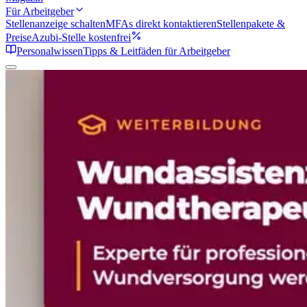
Für Arbeitgeber
Stellenanzeige schalten
MFAs direkt kontaktieren
Stellenpakete &
Preise
Azubi-Stelle kostenfrei
Personalwissen
Tipps & Leitfäden für Arbeitgeber