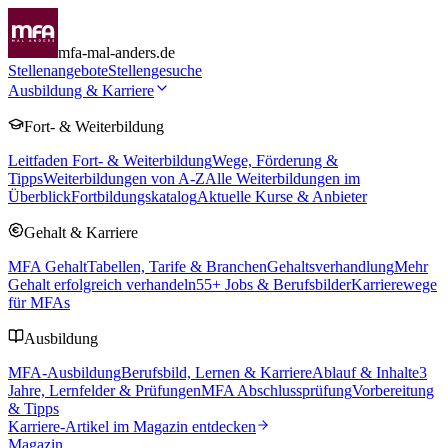
mfa-mal-anders.de
Stellenangebote
Stellengesuche
Ausbildung & Karriere
Fort- & Weiterbildung
Leitfaden Fort- & Weiterbildung
Wege, Förderung &
Tipps
Weiterbildungen von A-Z
Alle Weiterbildungen im
Überblick
Fortbildungskatalog
Aktuelle Kurse & Anbieter
Gehalt & Karriere
MFA Gehalt
Tabellen, Tarife & Branchen
Gehaltsverhandlung
Mehr
Gehalt erfolgreich verhandeln
55
+ Jobs & Berufsbilder
Karrierewege
für MFAs
Ausbildung
MFA-Ausbildung
Berufsbild, Lernen & Karriere
Ablauf & Inhalte
3
Jahre, Lernfelder & Prüfungen
MFA Abschlussprüfung
Vorbereitung
& Tipps
Karriere-Artikel im Magazin entdecken
Magazin