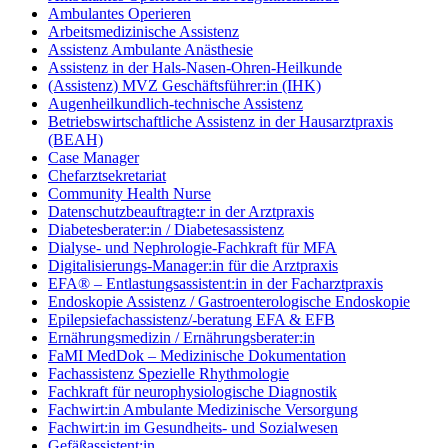
Ambulantes Operieren
Arbeitsmedizinische Assistenz
Assistenz Ambulante Anästhesie
Assistenz in der Hals-Nasen-Ohren-Heilkunde
(Assistenz) MVZ Geschäftsführer:in (IHK)
Augenheilkundlich-technische Assistenz
Betriebswirtschaftliche Assistenz in der Hausarztpraxis
(BEAH)
Case Manager
Chefarztsekretariat
Community Health Nurse
Datenschutzbeauftragte:r in der Arztpraxis
Diabetesberater:in / Diabetesassistenz
Dialyse- und Nephrologie-Fachkraft für MFA
Digitalisierungs-Manager:in für die Arztpraxis
EFA® – Entlastungsassistent:in in der Facharztpraxis
Endoskopie Assistenz / Gastroenterologische Endoskopie
Epilepsiefachassistenz/-beratung EFA & EFB
Ernährungsmedizin / Ernährungsberater:in
FaMI MedDok – Medizinische Dokumentation
Fachassistenz Spezielle Rhythmologie
Fachkraft für neurophysiologische Diagnostik
Fachwirt:in Ambulante Medizinische Versorgung
Fachwirt:in im Gesundheits- und Sozialwesen
Gefäßassistent:in